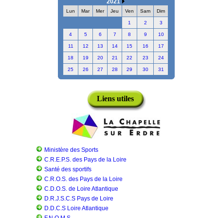
2021
Lun
Mar
Mer
Jeu
Ven
Sam
Dim
1
2
3
4
5
6
7
8
9
10
11
12
13
14
15
16
17
18
19
20
21
22
23
24
25
26
27
28
29
30
31
Liens utiles
Ministère des Sports
C.R.E.P.S. des Pays de la Loire
Santé des sportifs
C.R.O.S. des Pays de la Loire
C.D.O.S. de Loire Atlantique
D.R.J.S.C.S Pays de Loire
D.D.C.S Loire Atlantique
F.N.O.M.S.