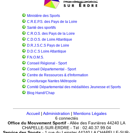
Ministère des Sports
C.R.E.P.S. des Pays de la Loire
Santé des sportifs
C.R.O.S. des Pays de la Loire
C.D.O.S. de Loire Atlantique
D.R.J.S.C.S Pays de Loire
D.D.C.S Loire Atlantique
F.N.O.M.S.
Conseil Régional - Sport
Conseil Départemental - Sport
Centre de Ressources & d'Information
Covoiturage Nantes Métropole
Comité Départemental des médaillées Jeunesse et Sports
Blog Handi'Chap
Accueil
|
Administration
|
Mentions Légales
6 connectés
Office du Mouvement Sportif
- Allée des Favrières 44240 LA
CHAPELLE-SUR-ERDRE - Tél : 02.40.37.99.04
Service des Sports
- 1 rue du Leinster 44240 LA CHAPELLE-SUR-