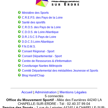
Ministère des Sports
C.R.E.P.S. des Pays de la Loire
Santé des sportifs
C.R.O.S. des Pays de la Loire
C.D.O.S. de Loire Atlantique
D.R.J.S.C.S Pays de Loire
D.D.C.S Loire Atlantique
F.N.O.M.S.
Conseil Régional - Sport
Conseil Départemental - Sport
Centre de Ressources & d'Information
Covoiturage Nantes Métropole
Comité Départemental des médaillées Jeunesse et Sports
Blog Handi'Chap
Accueil
|
Administration
|
Mentions Légales
5 connectés
Office du Mouvement Sportif
- Allée des Favrières 44240 LA
CHAPELLE-SUR-ERDRE - Tél : 02.40.37.99.04
Service des Sports
- 1 rue du Leinster 44240 LA CHAPELLE-SUR-