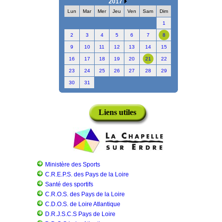
2017
Lun
Mar
Mer
Jeu
Ven
Sam
Dim
1
2
3
4
5
6
7
8
9
10
11
12
13
14
15
16
17
18
19
20
21
22
23
24
25
26
27
28
29
30
31
Liens utiles
Ministère des Sports
C.R.E.P.S. des Pays de la Loire
Santé des sportifs
C.R.O.S. des Pays de la Loire
C.D.O.S. de Loire Atlantique
D.R.J.S.C.S Pays de Loire