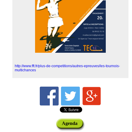
http://www.fft.fr/plus-de-competitions/autres-epreuves/les-tournois-
multichances
Agenda