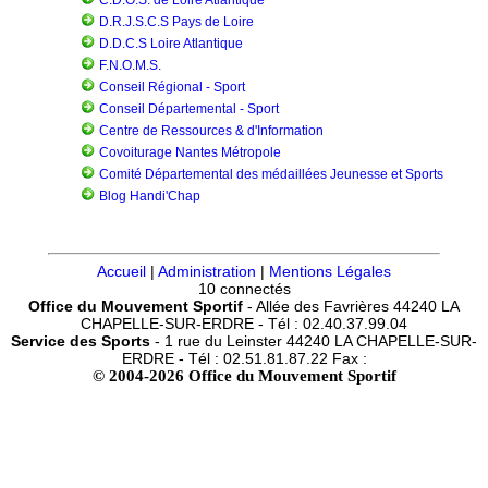
C.D.O.S. de Loire Atlantique
D.R.J.S.C.S Pays de Loire
D.D.C.S Loire Atlantique
F.N.O.M.S.
Conseil Régional - Sport
Conseil Départemental - Sport
Centre de Ressources & d'Information
Covoiturage Nantes Métropole
Comité Départemental des médaillées Jeunesse et Sports
Blog Handi'Chap
Accueil
|
Administration
|
Mentions Légales
10 connectés
Office du Mouvement Sportif
- Allée des Favrières 44240 LA
CHAPELLE-SUR-ERDRE - Tél : 02.40.37.99.04
Service des Sports
- 1 rue du Leinster 44240 LA CHAPELLE-SUR-
ERDRE - Tél : 02.51.81.87.22 Fax :
© 2004-2026 Office du Mouvement Sportif