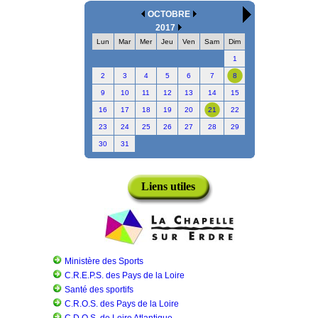
OCTOBRE
2017
Lun
Mar
Mer
Jeu
Ven
Sam
Dim
1
2
3
4
5
6
7
8
9
10
11
12
13
14
15
16
17
18
19
20
21
22
23
24
25
26
27
28
29
30
31
Liens utiles
Ministère des Sports
C.R.E.P.S. des Pays de la Loire
Santé des sportifs
C.R.O.S. des Pays de la Loire