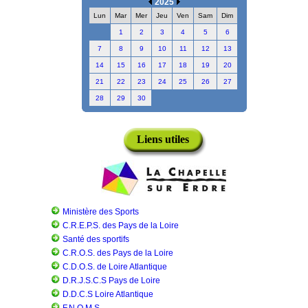
2025
Lun
Mar
Mer
Jeu
Ven
Sam
Dim
1
2
3
4
5
6
7
8
9
10
11
12
13
14
15
16
17
18
19
20
21
22
23
24
25
26
27
28
29
30
Liens utiles
Ministère des Sports
C.R.E.P.S. des Pays de la Loire
Santé des sportifs
C.R.O.S. des Pays de la Loire
C.D.O.S. de Loire Atlantique
D.R.J.S.C.S Pays de Loire
D.D.C.S Loire Atlantique
F.N.O.M.S.