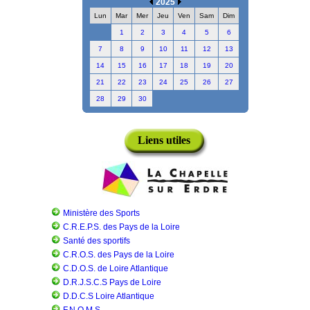
2025
Lun
Mar
Mer
Jeu
Ven
Sam
Dim
1
2
3
4
5
6
7
8
9
10
11
12
13
14
15
16
17
18
19
20
21
22
23
24
25
26
27
28
29
30
Liens utiles
Ministère des Sports
C.R.E.P.S. des Pays de la Loire
Santé des sportifs
C.R.O.S. des Pays de la Loire
C.D.O.S. de Loire Atlantique
D.R.J.S.C.S Pays de Loire
D.D.C.S Loire Atlantique
F.N.O.M.S.