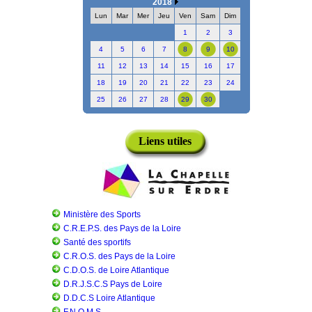
2018
Lun
Mar
Mer
Jeu
Ven
Sam
Dim
1
2
3
4
5
6
7
8
9
10
11
12
13
14
15
16
17
18
19
20
21
22
23
24
25
26
27
28
29
30
Liens utiles
Ministère des Sports
C.R.E.P.S. des Pays de la Loire
Santé des sportifs
C.R.O.S. des Pays de la Loire
C.D.O.S. de Loire Atlantique
D.R.J.S.C.S Pays de Loire
D.D.C.S Loire Atlantique
F.N.O.M.S.