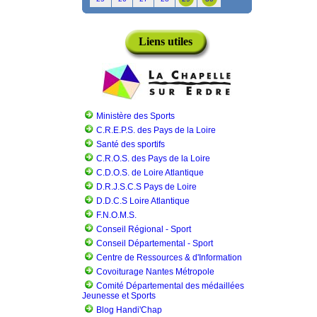
Liens utiles
Ministère des Sports
C.R.E.P.S. des Pays de la Loire
Santé des sportifs
C.R.O.S. des Pays de la Loire
C.D.O.S. de Loire Atlantique
D.R.J.S.C.S Pays de Loire
D.D.C.S Loire Atlantique
F.N.O.M.S.
Conseil Régional - Sport
Conseil Départemental - Sport
Centre de Ressources & d'Information
Covoiturage Nantes Métropole
Comité Départemental des médaillées
Jeunesse et Sports
Blog Handi'Chap