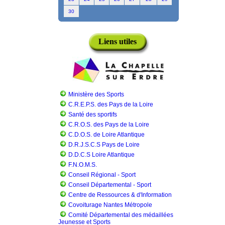
30
Liens utiles
Ministère des Sports
C.R.E.P.S. des Pays de la Loire
Santé des sportifs
C.R.O.S. des Pays de la Loire
C.D.O.S. de Loire Atlantique
D.R.J.S.C.S Pays de Loire
D.D.C.S Loire Atlantique
F.N.O.M.S.
Conseil Régional - Sport
Conseil Départemental - Sport
Centre de Ressources & d'Information
Covoiturage Nantes Métropole
Comité Départemental des médaillées
Jeunesse et Sports