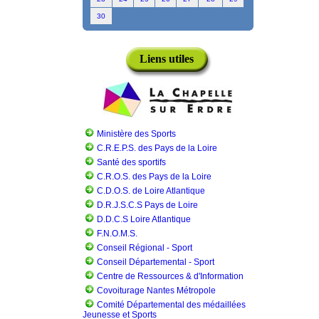
30
Liens utiles
Ministère des Sports
C.R.E.P.S. des Pays de la Loire
Santé des sportifs
C.R.O.S. des Pays de la Loire
C.D.O.S. de Loire Atlantique
D.R.J.S.C.S Pays de Loire
D.D.C.S Loire Atlantique
F.N.O.M.S.
Conseil Régional - Sport
Conseil Départemental - Sport
Centre de Ressources & d'Information
Covoiturage Nantes Métropole
Comité Départemental des médaillées
Jeunesse et Sports