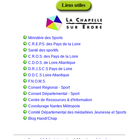
Liens utiles
Ministère des Sports
C.R.E.P.S. des Pays de la Loire
Santé des sportifs
C.R.O.S. des Pays de la Loire
C.D.O.S. de Loire Atlantique
D.R.J.S.C.S Pays de Loire
D.D.C.S Loire Atlantique
F.N.O.M.S.
Conseil Régional - Sport
Conseil Départemental - Sport
Centre de Ressources & d'Information
Covoiturage Nantes Métropole
Comité Départemental des médaillées Jeunesse et Sports
Blog Handi'Chap